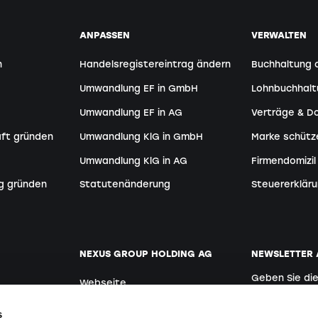
ANPASSEN
VERWALTEN
n
Handelsregistereintrag ändern
Buchhaltung 
Umwandlung EF in GmbH
Lohnbuchhal
Umwandlung EF in AG
Verträge & 
aft gründen
Umwandlung KlG in GmbH
Marke schütz
Umwandlung KlG in AG
Firmendomizil
g gründen
Statutenänderung
Steuererkläru
NEXUS GROUP HOLDING AG
NEWSLETTER
Geben Sie di
Webseite
Deutsch
der:innen
Offene Stellen
s