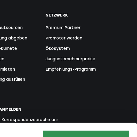
NETZWERK
outsourcen
Premium Partner
tung abgeben
Promoter werden
Dokumete
Ökosystem
en
Jungunternehmerpreise
 mieten
Empfehlungs-Programm
ng ausfüllen
 ANMELDEN
e Korrespondenzsprache an:
Englisch
Französisch
Italienisch