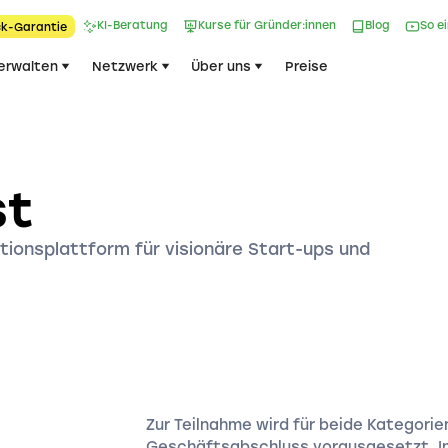
KI-Beratung
Kurse für Gründer:innen
Blog
So e
k-Garantie​
erwalten
Netzwerk
Über uns
Preise
st
tionsplattform für visionäre Start-ups und
Zur Teilnahme wird für beide Kategori
Geschäftsabschluss vorausgesetzt. In