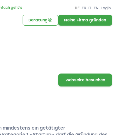
infach geht's
DE
FR
IT
EN
Login
Beratung
Meine Firma gründen
Webseite besuchen
en mindestens ein getätigter
 Kategorie 1 «Startup» darf die Gründung des