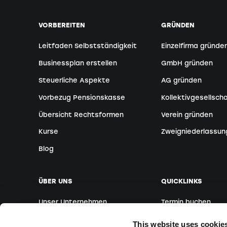
VORBEREITEN
GRÜNDEN
Leitfaden Selbstständigkeit
Einzelfirma gründe
Businessplan erstellen
GmbH gründen
Steuerliche Aspekte
AG gründen
Vorbezug Pensionskasse
Kollektivgesellsch
Übersicht Rechtsformen
Verein gründen
Kurse
Zweigniederlassun
Blog
ÜBER UNS
QUICKLINKS
Unser Unternehmen
Termin buchen
Unser Team
Ausländische Grün
This website uses cookie