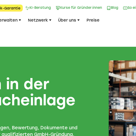
KI-Beratung
Kurse für Gründer:innen
Blog
So e
k-Garantie​
erwalten
Netzwerk
Über uns
Preise
in der
acheinlage
ngen, Bewertung, Dokumente und
r qualifizierten GmbH-Gründung.