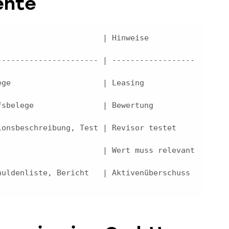
ente
            | Hinweise                   
---------------------- | ------------------
ge                    | Leasing 
sbelege               | Bewertung 
chreibung, Test | Revisor testet             
                      | Wert muss relevant 
uldenliste, Bericht   | Aktivenüberschuss 