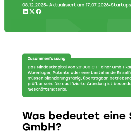
08
.
12
.
2025
• Aktualisiert am
17
.
07
.
2026
•
Startup
Zusammenfassung
Das Mindestkapital von 20'000 CHF einer GmbH kan
Warenlager, Patente oder eine bestehende Einzel
müssen bilanzierungsfähig, übertragbar, betriebs
prüfbar sein. Die qualifizierte Gründung ist beson
Geschäftsmaterial.
Was bedeutet eine 
GmbH?