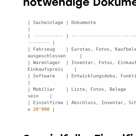
notwendige Dokum
| Sacheinlage | Dokumente                         
| ----------- | -----------------------
| Fahrzeug    | Eurotax, Fotos, Kaufbele
| Warenlager  | Inventar, Fotos, Einkauf
| Software    | Entwicklungsdoku, Funktionsbes
| Mobiliar    | Liste, Fotos, Belege    
| Einzelfirma | Abschluss, Inventar, Sch
≥ 
20
’
000
 |