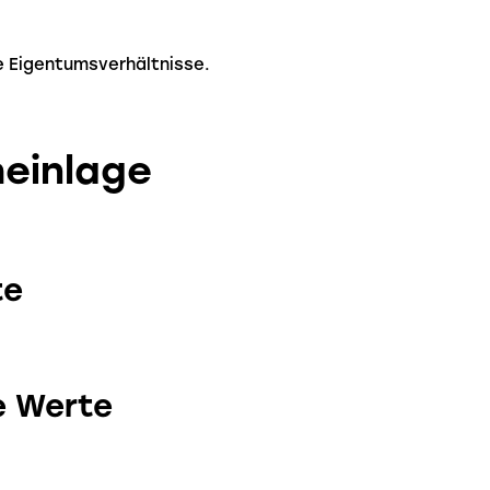
e Eigentumsverhältnisse.
einlage
te
e Werte
)