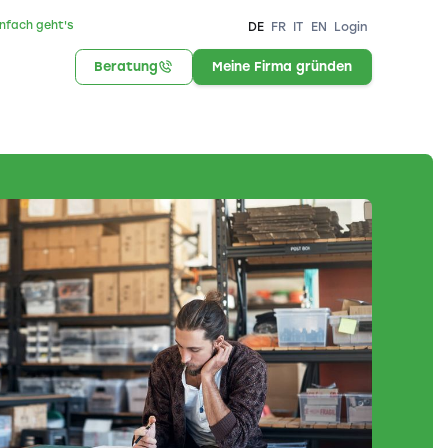
infach geht's
DE
FR
IT
EN
Login
Beratung
Meine Firma gründen