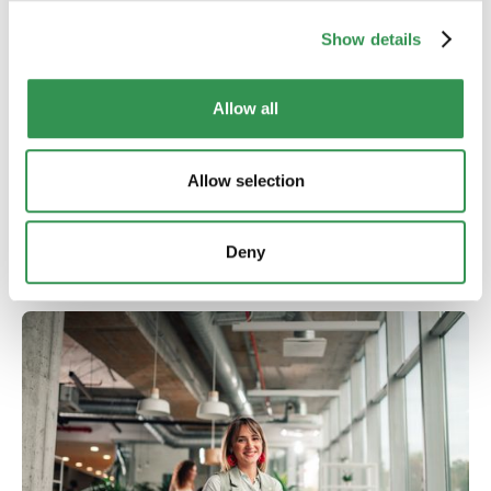
Show details
FIRMENGRÜNDUNG
Neugründungen in der Schweiz (Juni 2026):
Deutlicher Anstieg zum
Allow all
Halbjahresabschluss
Mit 5’542 Neugründungen liegt der Juni 2026 deutlich über
dem Vorjahr. Alle Grossregionen wachsen – besonders
Allow selection
das Tessin, Zürich und die Nordwestschweiz tragen zum
starken Monatsresultat bei.
Mehr lesen
Deny