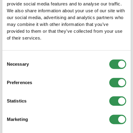
provide social media features and to analyse our traffic.
Neugründungen in der Schweiz (Juli 2026):
We also share information about your use of our site with
Leichter Rückgang gegenüber dem Vorjahr
our social media, advertising and analytics partners who
Die Firmengründungen in der Schweiz gingen im Juli 2026
may combine it with other information that you’ve
leicht zurück. Zwischen den Grossregionen zeigten sich
jedoch deutliche Unterschiede.
provided to them or that they’ve collected from your use
Mehr lesen
of their services.
Consent
Necessary
Selection
Preferences
Statistics
Marketing