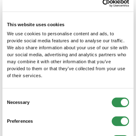
für Ihr Unternehmen im Kanton
Schaffhausen?
This website uses cookies
Einzelfirma im Kanton Schaffhausen
gründen
We use cookies to personalise content and ads, to
Gründen Sie Ihre Einzelfirma im Kanton
provide social media features and to analyse our traffic.
Schaffhausen und starten Sie Ihr eigenes
We also share information about your use of our site with
Unternehmen in dieser wundervollen Region.
our social media, advertising and analytics partners who
Einzelfirma gründen
may combine it with other information that you’ve
provided to them or that they’ve collected from your use
of their services.
GmbH gründen im Kanton
Schaffhausen
Starten Sie Ihr Unternehmen als GmbH im Kanton
Consent
Schaffhausen und profitieren Sie von den
Necessary
Selection
zahlreichen Vorteilen dieser Rechtsform.
GmbH gründen
Preferences
AG gründen im Kanton Schaffhausen