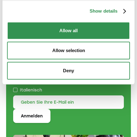
Kollektivgesellschaft gründen
Show details
Allow all
Newsletter anmelden
Allow selection
Geben Sie die Korrespondenzsprache an:
Deutsch
Deny
Englisch
Französisch
Italienisch