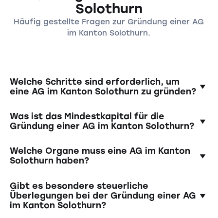
Solothurn
Häufig gestellte Fragen zur Gründung einer AG
im Kanton Solothurn.
Welche Schritte sind erforderlich, um
eine AG im Kanton Solothurn zu gründen?
Die Gründung einer AG erfordert die Erstellung
Was ist das Mindestkapital für die
eines Gründungsvertrags, die Einzahlung des
Gründung einer AG im Kanton Solothurn?
Mindestkapitals auf ein Sperrkonto, die
Bestellung von Organen (z.B. Verwaltungsrat),
Das Mindestkapital beträgt 100'000 Schweizer
Welche Organe muss eine AG im Kanton
und die Eintragung ins Handelsregister.
Franken. Mindestens die Hälfte muss bei der
Solothurn haben?
Gründung einbezahlt werden.
Eine AG muss einen Verwaltungsrat und eine
Gibt es besondere steuerliche
Geschäftsführung haben. Bei Einpersonen-AGs
Überlegungen bei der Gründung einer AG
im Kanton Solothurn?
kann eine Einzelperson beide Rollen
übernehmen.