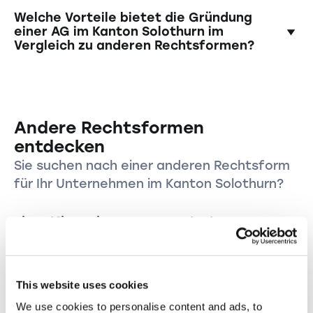
Ja, die Schweiz hat verschiedene
Welche Vorteile bietet die Gründung
Steuermodelle für Unternehmen. Es ist ratsam,
einer AG im Kanton Solothurn im
Vergleich zu anderen Rechtsformen?
steuerliche Aspekte im Vorfeld zu klären und
möglicherweise Steuerberater hinzuzuziehen.
Eine AG bietet Haftungsbeschränkungen für
die Aktionäre, eine klare Struktur mit
separaten Organen und eine erhöhte
Andere Rechtsformen
Glaubwürdigkeit und Ansehen im
Geschäftsverkehr.
entdecken
Sie suchen nach einer anderen Rechtsform
für Ihr Unternehmen im Kanton Solothurn?
Einzelfirma im Kanton Solothurn
gründen
Gründen Sie Ihre Einzelfirma im Kanton Solothurn
und starten Sie Ihr eigenes Unternehmen in
dieser wundervollen Region.
This website uses cookies
Einzelfirma gründen
We use cookies to personalise content and ads, to