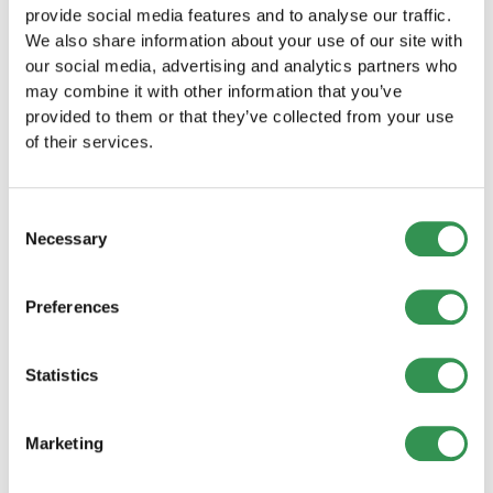
provide social media features and to analyse our traffic.
We also share information about your use of our site with
GmbH gründen im Kanton Solothurn
our social media, advertising and analytics partners who
Starten Sie Ihr Unternehmen als GmbH im Kanton
may combine it with other information that you’ve
Solothurn und profitieren Sie von den zahlreichen
provided to them or that they’ve collected from your use
Vorteilen dieser Rechtsform.
of their services.
GmbH gründen
AG gründen im Kanton Solothurn
Consent
Necessary
Gründen Sie Ihre AG im Kanton Solothurn und
Selection
profitieren Sie von den zahlreichen Vorteilen
einer Aktiengesellschaft.
Preferences
AG gründen
Statistics
Kollektivgesellschaft gründen im
Kanton Solothurn
Gründen Sie Ihre Kollektivgesellschaft im Kanton
Marketing
Solothurn und starten Sie gemeinsam mit
Partnern erfolgreich Ihr Geschäft.