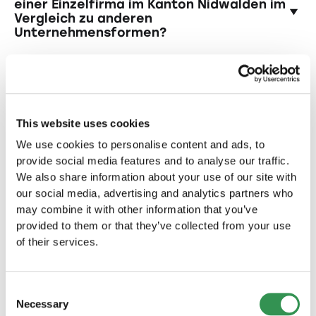
nicht bereits von einer anderen Firma
einer Einzelfirma im Kanton Nidwalden im
Vergleich zu anderen
verwendet werden und er muss bestimmte
Unternehmensformen?
rechtliche Anforderungen erfüllen. Zum
Beispiel darf er nicht irreführend sein oder
Die Gründung einer Einzelfirma im Kanton
gegen Markenrechte verstossen.
Nidwalden bietet Flexibilität und einfache
Verwaltung. Als Inhaber haben Sie die volle
Andere Rechtsformen
Kontrolle über Ihr Unternehmen und behalten
This website uses cookies
alle Gewinne für sich. Zudem ist die Gründung
entdecken
einer Einzelfirma im Vergleich zu anderen
We use cookies to personalise content and ads, to
Sie suchen nach einer anderen Rechtsform
Unternehmensformen oft kostengünstiger und
provide social media features and to analyse our traffic.
für Ihr Unternehmen im Kanton Nidwalden?
weniger bürokratisch.
We also share information about your use of our site with
our social media, advertising and analytics partners who
Einzelfirma im Kanton Nidwalden
may combine it with other information that you’ve
gründen
provided to them or that they’ve collected from your use
Gründen Sie Ihre Einzelfirma im Kanton
of their services.
Nidwalden und starten Sie Ihr eigenes
Unternehmen in dieser wundervollen Region.
Consent
Einzelfirma gründen
Necessary
Selection