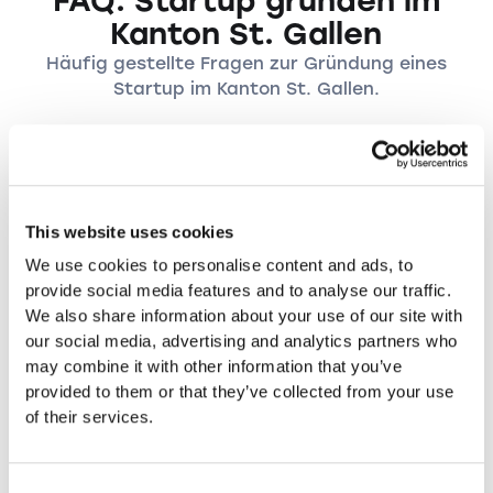
FAQ: Startup gründen im
Kanton St. Gallen
Häufig gestellte Fragen zur Gründung eines
Startup im Kanton St. Gallen.
Welche Rechtsformen stehen
angehenden Unternehmensgründern im
This website uses cookies
Kanton St. Gallen zur Verfügung?
We use cookies to personalise content and ads, to
provide social media features and to analyse our traffic.
Im Kanton St. Gallen können
Welche Vorteile bietet die Gründung
We also share information about your use of our site with
Unternehmensgründer zwischen verschiedenen
einer GmbH für Start-ups?
our social media, advertising and analytics partners who
Rechtsformen wie GmbH, Aktiengesellschaft
may combine it with other information that you’ve
(AG) und Einzelfirma wählen.
Die GmbH bietet eine beschränkte Haftung
Warum könnte die Gründung einer
provided to them or that they’ve collected from your use
für die Gesellschafter sowie Flexibilität in der
Aktiengesellschaft (AG) für Start-ups
of their services.
sinnvoll sein?
Geschäftsführung, was besonders für kleinere
Unternehmen attraktiv ist.
Die Gründung einer AG ermöglicht grössere
Welche Risiken gehen mit der Gründung
Consent