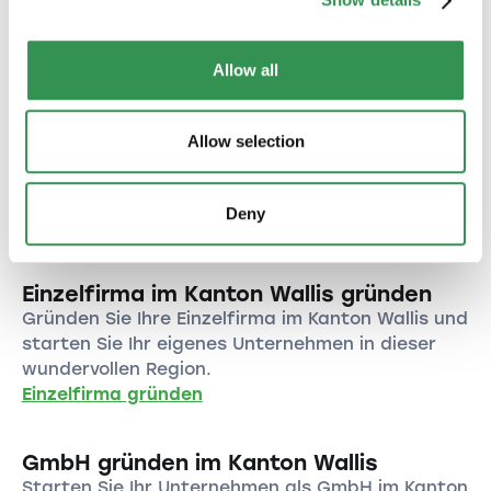
Gründungen machen?
besitzt.
Die politische Stabilität, eine starke
Allow all
Infrastruktur, ein stabiles Rechtssystem sowie
eine vielfältige Wirtschaftsumgebung machen
Andere Rechtsformen
die Schweiz zu einem attraktiven Standort für
Allow selection
Start-up-Gründungen.
entdecken
Sie suchen nach einer anderen Rechtsform
Deny
für Ihr Unternehmen im Kanton Wallis?
Einzelfirma im Kanton Wallis gründen
Gründen Sie Ihre Einzelfirma im Kanton Wallis und
starten Sie Ihr eigenes Unternehmen in dieser
wundervollen Region.
Einzelfirma gründen
GmbH gründen im Kanton Wallis
Starten Sie Ihr Unternehmen als GmbH im Kanton