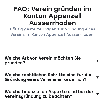
FAQ: Verein gründen im
Kanton Appenzell
Ausserrhoden
Häufig gestellte Fragen zur Gründung eines
Vereins im Kanton Appenzell Ausserrhoden.
Welche Art von Verein möchten Sie
gründen?
Im Kanton Appenzell Ausserrhoden können
Welche rechtlichen Schritte sind für die
verschiedene Arten von Vereinen gegründet
Gründung eines Vereins erforderlich?
werden, einschliesslich kultureller, sportlicher,
sozialer oder politischer Vereine. Es ist wichtig,
Um einen Verein im Kanton Appenzell
Welche finanziellen Aspekte sind bei der
den Zweck und die Ziele Ihres Vereins klar zu
Ausserrhoden zu gründen, müssen Sie eine
Vereinsgründung zu beachten?
definieren.
Gründungsversammlung abhalten, einen