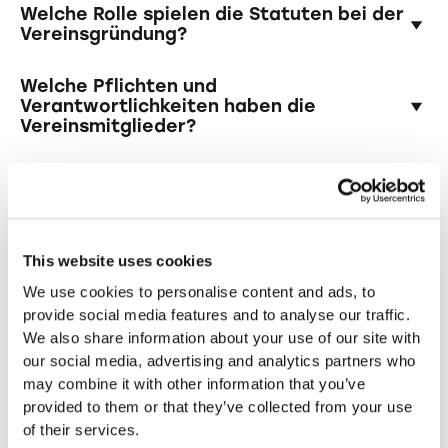
Vereinsvorstand wählen, Statuten verfassen
Es ist wichtig, ein Budget für den Verein zu
Welche Rolle spielen die Statuten bei der
und diese notariell beglaubigen lassen.
erstellen und festzulegen, wie die finanziellen
Vereinsgründung?
Anschliessend muss der Verein beim
Mittel beschafft werden sollen, sei es durch
zuständigen Amt angemeldet werden.
Mitgliedsbeiträge, Spenden oder andere
Die Statuten sind das rechtliche Grundgerüst
Welche Pflichten und
Einnahmequellen. Zudem muss der Verein
Ihres Vereins und enthalten Informationen
Verantwortlichkeiten haben die
Steuern zahlen und eine Buchführung führen.
Vereinsmitglieder?
über den Zweck des Vereins, die
Mitgliedschaft, die Organe des Vereins, die
Die Mitglieder eines Vereins haben
Entscheidungsprozesse und weitere wichtige
verschiedene Pflichten und
Regelungen. Sie müssen den gesetzlichen
Verantwortlichkeiten, darunter die Einhaltung
Anforderungen entsprechen und von den
Andere Rechtsformen
der Statuten und Beschlüsse der
Gründungsmitgliedern verabschiedet werden.
This website uses cookies
Vereinsorgane, die aktive Teilnahme an den
entdecken
Aktivitäten des Vereins sowie die Zahlung von
We use cookies to personalise content and ads, to
Sie suchen nach einer anderen Rechtsform
Mitgliedsbeiträgen und die Einhaltung
provide social media features and to analyse our traffic.
für Ihr Unternehmen im Kanton Appenzell
ethischer Standards.
We also share information about your use of our site with
Ausserrhoden?
our social media, advertising and analytics partners who
may combine it with other information that you’ve
Einzelfirma im Kanton Appenzell
provided to them or that they’ve collected from your use
Ausserrhoden gründen
of their services.