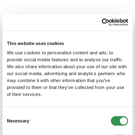
Mitgliedschaft, die Organe des Vereins, die
Die Mitglieder eines Vereins haben
Entscheidungsprozesse und weitere wichtige
verschiedene Pflichten und
Regelungen. Sie müssen den gesetzlichen
Verantwortlichkeiten, darunter die Einhaltung
Anforderungen entsprechen und von den
Andere Rechtsformen
der Statuten und Beschlüsse der
Gründungsmitgliedern verabschiedet werden.
Vereinsorgane, die aktive Teilnahme an den
entdecken
Aktivitäten des Vereins sowie die Zahlung von
This website uses cookies
Sie suchen nach einer anderen Rechtsform
Mitgliedsbeiträgen und die Einhaltung
We use cookies to personalise content and ads, to
für Ihr Unternehmen im Kanton Neuenburg?
ethischer Standards.
provide social media features and to analyse our traffic.
We also share information about your use of our site with
Einzelfirma im Kanton Neuenburg
our social media, advertising and analytics partners who
gründen
may combine it with other information that you’ve
Gründen Sie Ihre Einzelfirma im Kanton
provided to them or that they’ve collected from your use
Neuenburgund starten Sie Ihr eigenes
of their services.
Unternehmen in dieser wundervollen Region.
Einzelfirma gründen
Consent
Necessary
Selection
GmbH gründen im Kanton Neuenburg
Starten Sie Ihr Unternehmen als GmbH im Kanton