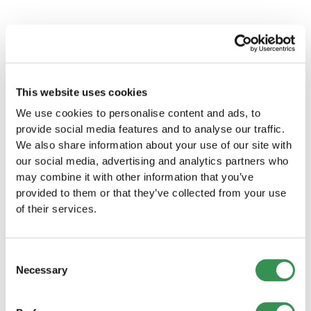
Die Mitglieder eines Vereins haben
Entscheidungsprozesse und weitere wichtige
verschiedene Pflichten und
Regelungen. Sie müssen den gesetzlichen
Verantwortlichkeiten, darunter die Einhaltung
Anforderungen entsprechen und von den
Andere Rechtsformen
der Statuten und Beschlüsse der
Gründungsmitgliedern verabschiedet werden.
Vereinsorgane, die aktive Teilnahme an den
entdecken
Aktivitäten des Vereins sowie die Zahlung von
Sie suchen nach einer anderen Rechtsform
This website uses cookies
Mitgliedsbeiträgen und die Einhaltung
für Ihr Unternehmen im Kanton Obwalden?
We use cookies to personalise content and ads, to
ethischer Standards.
provide social media features and to analyse our traffic.
We also share information about your use of our site with
Einzelfirma im Kanton Obwalden
our social media, advertising and analytics partners who
gründen
may combine it with other information that you’ve
Gründen Sie Ihre Einzelfirma im Kanton
provided to them or that they’ve collected from your use
Obwaldenund starten Sie Ihr eigenes
of their services.
Unternehmen in dieser wundervollen Region.
Einzelfirma gründen
Consent
GmbH gründen im Kanton Obwalden
Necessary
Selection
Starten Sie Ihr Unternehmen als GmbH im Kanton
Obwalden und profitieren Sie von den