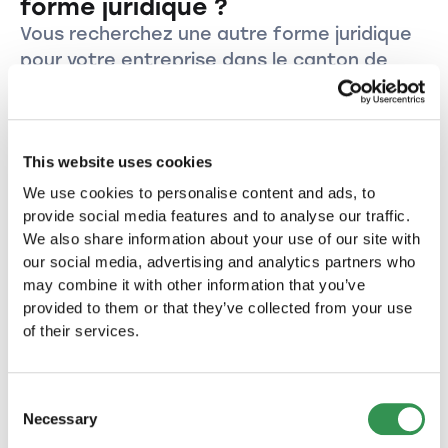
forme juridique ?
en fonction du canton, de l'activité
Vous recherchez une autre forme juridique
commerciale et de la taille de la Sàrl.
pour votre entreprise dans le canton de
Thurgovie?
Créer une Raison individuelle dans le
canton de Thurgovie.
This website uses cookies
Créez votre Raison individuelle dans le canton de
We use cookies to personalise content and ads, to
Thurgovie et lancez votre propre entreprise dans
provide social media features and to analyse our traffic.
cette magnifique région.
We also share information about your use of our site with
Créer une raison individuelle
our social media, advertising and analytics partners who
may combine it with other information that you’ve
provided to them or that they’ve collected from your use
Créer une Sàrl dans le canton de
of their services.
Thurgovie
Créez votre entreprise sous la forme d'une Sàrl
dans le canton de Thurgovie et profitez des
Consent
nombreux avantages de cette forme juridique.
Necessary
Selection
Créer une Sàrl