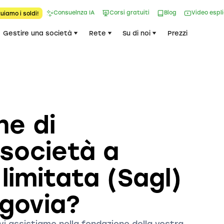
Consuelnza IA
Corsi gratuiti
Blog
Video espl
uiamo i soldi!
Gestire una società
Rete
Su di noi
Prezzi
ne di
 società a
limitata (Sagl)
rgovia?
 vi assistiamo nella fondazione della vostra