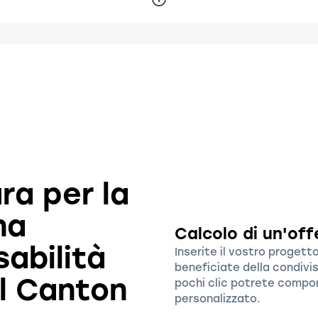
ra per la
na
Calcolo di un'off
abilità
Inserite il vostro proget
beneficiate della condivis
el Canton
pochi clic potrete compor
personalizzato.