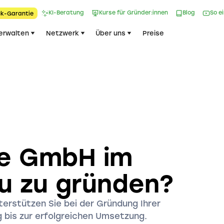
KI-Beratung
Kurse für Gründer:innen
Blog
So e
k-Garantie​
erwalten
Netzwerk
Über uns
Preise
ne GmbH im
u zu gründen?
nterstützen Sie bei der Gründung Ihrer
 bis zur erfolgreichen Umsetzung.