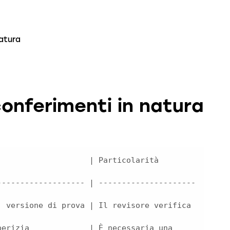
natura
conferimenti in natura
    | Particolarità                              
------------------- | ---------------------
di prova | Il revisore verifica                       
erizia             | È necessaria una 