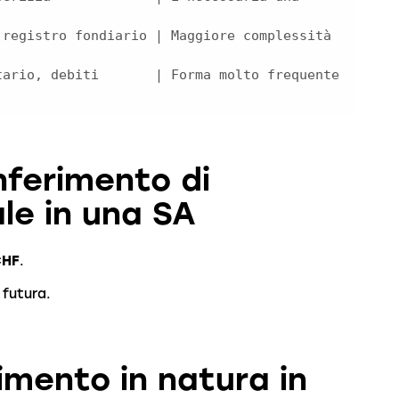
ondiario | Maggiore complessità                       
ti       | Forma molto frequente                      
nferimento di
le in una SA
CHF
.
 futura.
imento in natura in