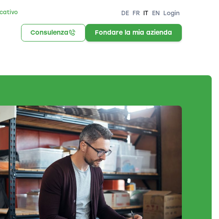
icativo
DE
FR
IT
EN
Login
Consulenza
Fondare la mia azienda