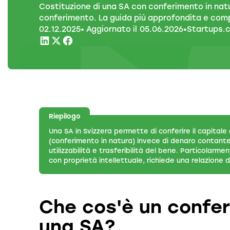
Costituzione di una SA con conferimento in nat
conferimento. La guida più approfondita e comp
02
.
12
.
2025
• Aggiornato il
05
.
06
.
2026
•
Startups.
Riepilogo
Una SA in Svizzera permette di conferire il capitale
(conferimento in natura) invece di denaro contante. R
utilizzabilità e trasferibilità del bene. Particolarme
con proprietà intellettuale, richiede una relazione di
Che cos'è un confer
una SA?