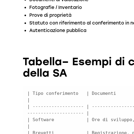
Fotografie / Inventario
Prove di proprietà
Statuto con riferimento al conferimento in 
Autenticazione pubblica
Tabella– Esempi di 
della SA
| Tipo conferimento   | Documenti                      
| ------------------- | ---------------
| Software            | Ore di sviluppo, versione 
| Brevetti            | Registrazione, p