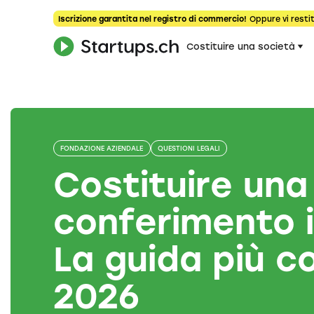
Iscrizione garantita nel registro di commercio!
Oppure vi restit
Costituire una società
FONDAZIONE AZIENDALE
QUESTIONI LEGALI
Costituire una
conferimento i
La guida più c
2026