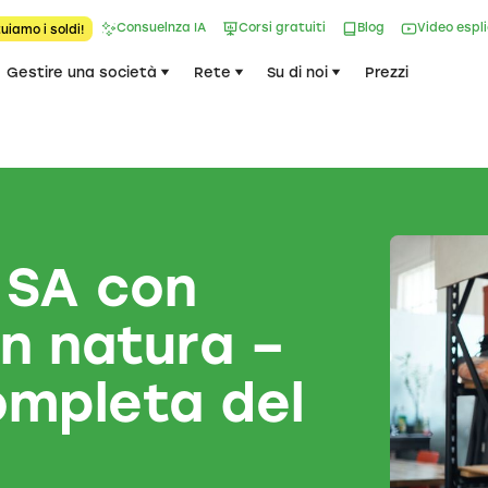
Consuelnza IA
Corsi gratuiti
Blog
Video espl
uiamo i soldi!
Gestire una società
Rete
Su di noi
Prezzi
 SA con
n natura –
ompleta del