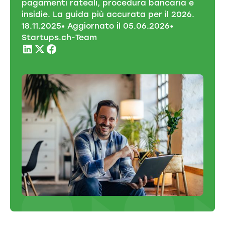
pagamenti rateali, procedura bancaria e
insidie. La guida più accurata per il 2026.
18
.
11
.
2025
• Aggiornato il
05
.
06
.
2026
•
Startups.ch-Team