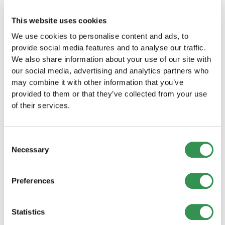
Articoli correlati
This website uses cookies
We use cookies to personalise content and ads, to
Costituzione con conferimento in contanti in
provide social media features and to analyse our traffic.
Svizzera
We also share information about your use of our site with
Società anonima con conferimento in natura
our social media, advertising and analytics partners who
Società a garanzia limitata con conferimento
may combine it with other information that you’ve
in contanti
provided to them or that they’ve collected from your use
Confronto tra società di capitali
of their services.
Consent
Necessary
Selection
Riassunto
Preferences
Il conferimento in contanti rappresenta il modo
più semplice per
costituire una SA
. Con
Startups.ch beneficerete di procedure chiare,
Statistics
rapide operazioni bancarie e una costituzione