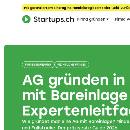
Mit garantiertem Eintrag ins Handelsregister!
Oder Geld-zurüc
Firma gründen
Firma v
FIRMENGRÜNDUNG
RECHTLICHE FRAGEN
AG gründen in
mit Bareinlage
Expertenleitf
Wie gründet man eine AG mit Bareinlage? Mindes
und Fallstricke. Der präziseste Guide 2026.