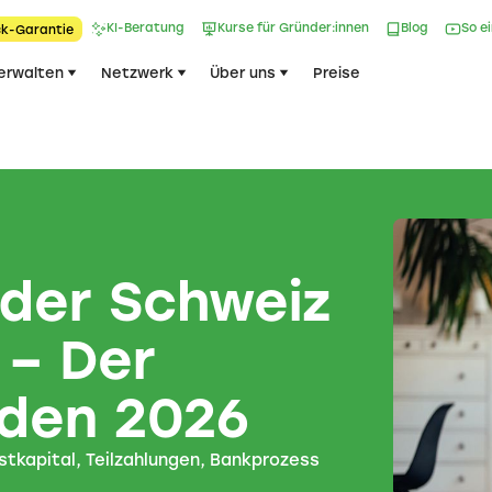
KI-Beratung
Kurse für Gründer:innen
Blog
So e
k-Garantie​
erwalten
Netzwerk
Über uns
Preise
 der Schweiz
 – Der
aden 2026
tkapital, Teilzahlungen, Bankprozess