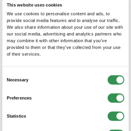
This website uses cookies
We use cookies to personalise content and ads, to
provide social media features and to analyse our traffic.
We also share information about your use of our site with
our social media, advertising and analytics partners who
Altri articoli del blog
may combine it with other information that you’ve
provided to them or that they’ve collected from your use
Approfondimenti, storie di successo ispirate e
of their services.
consigli pratici per gli imprenditori: scoprite gli
altri articoli del nostro blog.
Consent
Necessary
Selection
Preferences
Statistics