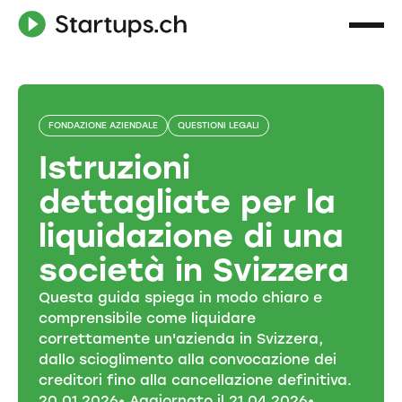
FONDAZIONE AZIENDALE
QUESTIONI LEGALI
Istruzioni
dettagliate per la
liquidazione di una
società in Svizzera
Questa guida spiega in modo chiaro e
comprensibile come liquidare
correttamente un'azienda in Svizzera,
dallo scioglimento alla convocazione dei
creditori fino alla cancellazione definitiva.
20
.
01
.
2026
• Aggiornato il
21
.
04
.
2026
•