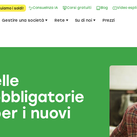
Consuelnza IA
Corsi gratuiti
Blog
Video espl
uiamo i soldi!
Gestire una società
Rete
Su di noi
Prezzi
lle
obbligatorie
er i nuovi