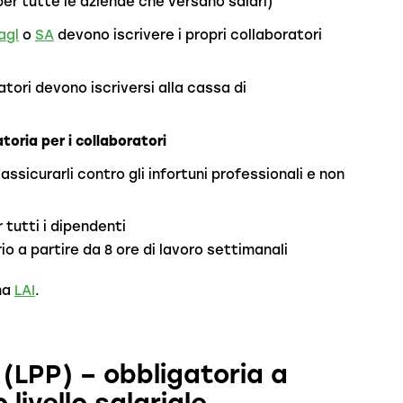
per tutte le aziende che versano salari)
agl
o
SA
devono iscrivere i propri collaboratori
atori devono iscriversi alla cassa di
toria per i collaboratori
sicurarli contro gli infortuni professionali e non
r tutti i dipendenti
rio a partire da 8 ore di lavoro settimanali
na
LAI
.
(LPP) – obbligatoria a