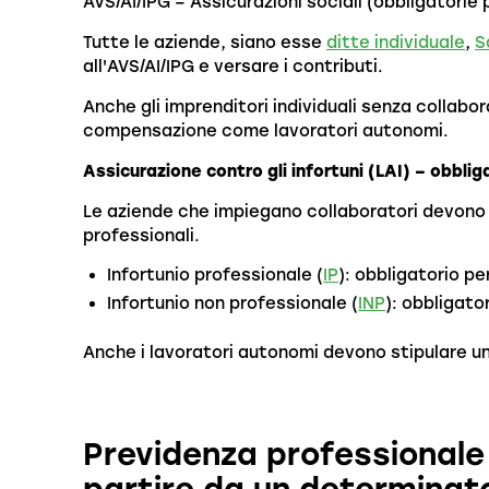
AVS/AI/IPG – Assicurazioni sociali (obbligatorie 
Tutte le aziende, siano esse
ditte individuale
,
S
all'AVS/AI/IPG e versare i contributi.
Anche gli imprenditori individuali senza collabor
compensazione come lavoratori autonomi.
Assicurazione contro gli infortuni (LAI) – obbliga
Le aziende che impiegano collaboratori devono as
professionali.
Infortunio professionale (
IP
): obbligatorio pe
Infortunio non professionale (
INP
): obbligato
Anche i lavoratori autonomi devono stipulare u
Previdenza professionale 