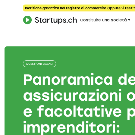
Iscrizione garantita nel registro di commercio!
Oppure vi restit
Costituire una società
QUESTIONI LEGALI
Panoramica de
assicurazioni 
e facoltative p
imprenditori: