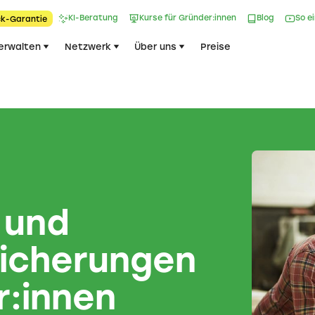
KI-Beratung
Kurse für Gründer:innen
Blog
So e
k-Garantie​
erwalten
Netzwerk
Über uns
Preise
 und
rsicherungen
r:innen