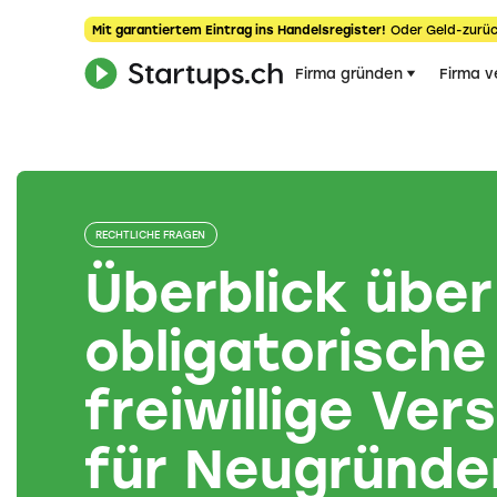
Mit garantiertem Eintrag ins Handelsregister!
Oder Geld-zurüc
Firma gründen
Firma v
RECHTLICHE FRAGEN
Überblick über
obligatorische
freiwillige Ve
für Neugründe