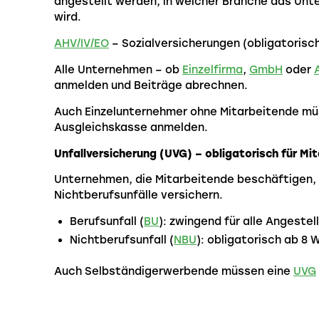
angestellt werden, in welcher Branche das Unt
wird.
AHV/IV/EO
– Sozialversicherungen (obligatorisc
Alle Unternehmen – ob
Einzelfirma
,
GmbH
oder
anmelden und Beiträge abrechnen.
Auch Einzelunternehmer ohne Mitarbeitende mü
Ausgleichskasse anmelden.
Unfallversicherung (UVG) – obligatorisch für Mi
Unternehmen, die Mitarbeitende beschäftigen,
Nichtberufsunfälle versichern.
Berufsunfall (
BU
): zwingend für alle Angestel
Nichtberufsunfall (
NBU
): obligatorisch ab 8
Auch Selbständigerwerbende müssen eine
UVG