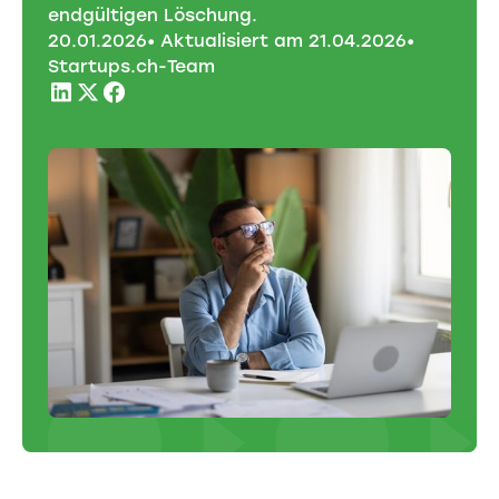
endgültigen Löschung.
20
.
01
.
2026
• Aktualisiert am
21
.
04
.
2026
•
Startups.ch-Team