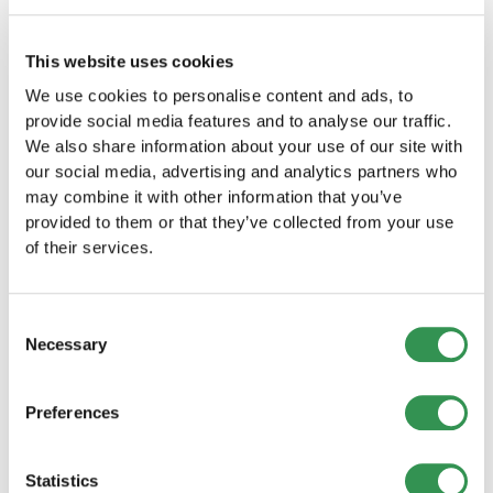
GmbH liquidieren
This website uses cookies
AG liquidieren
We use cookies to personalise content and ads, to
provide social media features and to analyse our traffic.
We also share information about your use of our site with
our social media, advertising and analytics partners who
may combine it with other information that you’ve
provided to them or that they’ve collected from your use
of their services.
Weitere Blogbeiträge
Vertiefende Einblicke, inspirierende
Erfolgsgeschichten und praktische Tipps für
Consent
Unternehmer – entdecken Sie mehr in unseren
Necessary
Selection
weiteren Artikeln.
Preferences
Statistics