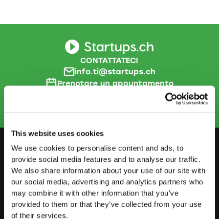
CONTATTATECI
info.ti@startups.ch
Prenotare un appuntamento
+41 91 922 81 32
This website uses cookies
We use cookies to personalise content and ads, to
provide social media features and to analyse our traffic.
PREPARARSI
We also share information about your use of our site with
our social media, advertising and analytics partners who
Guida al lavoro indipendente
may combine it with other information that you’ve
Creare un business plan
provided to them or that they’ve collected from your use
of their services.