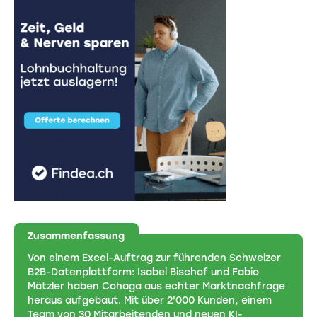
Zusammenfassung
Von einem Excel-Auftrag zur führenden Schweizer
B2B-Datenplattform: Isabel Bischof und Fabio
Mätzler haben Cohaga aus echter Marktnachfrage
heraus aufgebaut. Mit über 2'000 Kunden, einem
Team von 30 Mitarbeitenden und neuen KI-