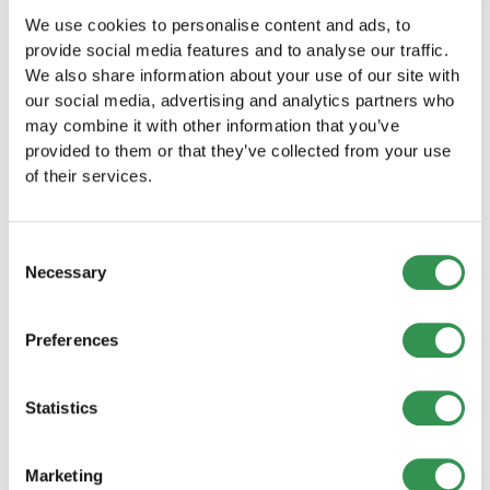
We use cookies to personalise content and ads, to
provide social media features and to analyse our traffic.
We also share information about your use of our site with
SONSTIGES
our social media, advertising and analytics partners who
may combine it with other information that you’ve
Gründen ist eine Wette, aber Sie können
die Quote verbessern
provided to them or that they’ve collected from your use
Serienunternehmer Rüdiger H. Peter über die typischen
of their services.
Denkfehler beim Gründen, den Wert eines
Sparringpartners und wie er heute Gründer und
Führungskräfte in der Schweiz begleitet.
Consent
Mehr lesen
Necessary
Selection
Preferences
Statistics
Marketing