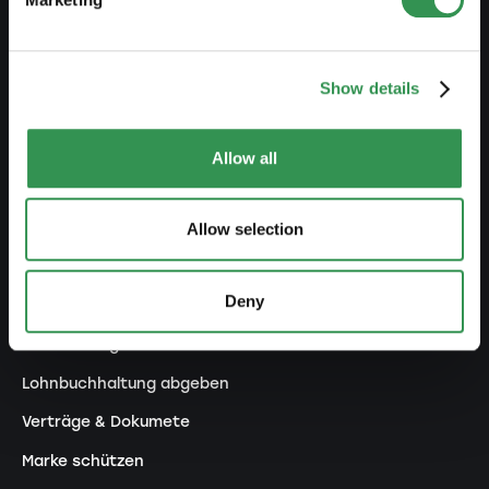
Handelsregistereintrag ändern
Umwandlung EF in GmbH
Show details
Umwandlung EF in AG
Umwandlung KlG in GmbH
Allow all
Umwandlung KlG in AG
Statutenänderung
Allow selection
VERWALTEN
Deny
Buchhaltung outsourcen
Lohnbuchhaltung abgeben
Verträge & Dokumete
Marke schützen