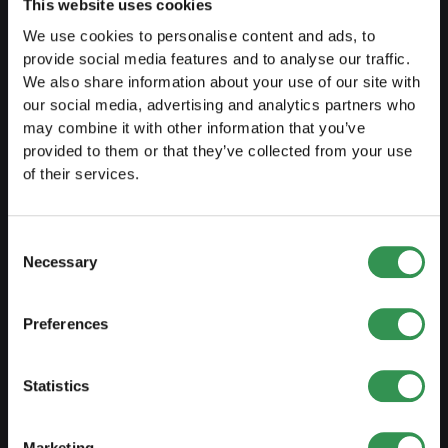
Übersicht Rechtsformen
This website uses cookies
We use cookies to personalise content and ads, to
Kurse
provide social media features and to analyse our traffic.
Blog
We also share information about your use of our site with
our social media, advertising and analytics partners who
may combine it with other information that you’ve
GRÜNDEN
provided to them or that they’ve collected from your use
of their services.
Einzelfirma gründen
GmbH gründen
Consent
AG gründen
Necessary
Selection
Kollektivgesellschaft gründen
Preferences
Verein gründen
Zweigniederlassung gründen
Statistics
ANPASSEN
Marketing