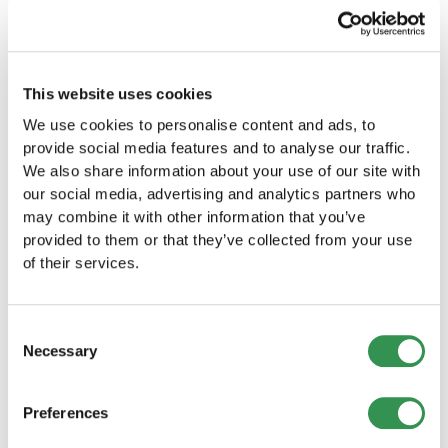
Andere Rechtsformen
Pflichtverletzungen persönlich.
Beratungsdienstleistungen rechnen. Die
entdecken
genauen Kosten können je nach Kanton,
Sie suchen nach einer anderen Rechtsform
Geschäftstätigkeit und Grösse der GmbH
für Ihr Unternehmen im Kanton Nidwalden?
variieren.
This website uses cookies
We use cookies to personalise content and ads, to
Einzelfirma im Kanton Nidwalden
provide social media features and to analyse our traffic.
gründen
We also share information about your use of our site with
Gründen Sie Ihre Einzelfirma im Kanton
our social media, advertising and analytics partners who
Nidwalden und starten Sie Ihr eigenes
may combine it with other information that you’ve
Unternehmen in dieser wundervollen Region.
provided to them or that they’ve collected from your use
Einzelfirma gründen
of their services.
GmbH gründen im Kanton Nidwalden
Consent
Starten Sie Ihr Unternehmen als GmbH im Kanton
Necessary
Selection
Nidwalden und profitieren Sie von den
zahlreichen Vorteilen dieser Rechtsform.
GmbH gründen
Preferences