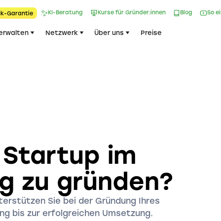
KI-Beratung
Kurse für Gründer:innen
Blog
So e
k-Garantie​
erwalten
Netzwerk
Über uns
Preise
n Startup im
rg zu gründen?
nterstützen Sie bei der Gründung Ihres
ng bis zur erfolgreichen Umsetzung.