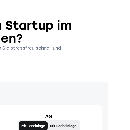
n Startup im
den?
 Sie stressfrei, schnell und
AG
Mit Bareinlage
Mit Sacheinlage