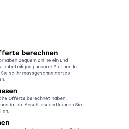
fferte berechnen
orhaben bequem online ein und
stenbeteiligung unserer Partner. In
n Sie so Ihr massgeschneidertes
en.
assen
iche Offerte berechnet haben,
irmendaten. Anschliessend können Sie
llen.
men