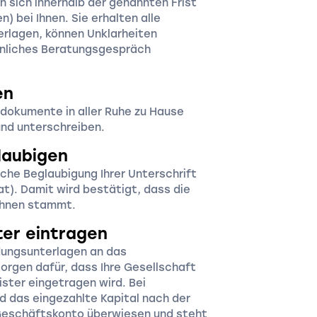
n sich innerhalb der genannten Frist
n) bei Ihnen. Sie erhalten alle
rlagen, können Unklarheiten
önliches Beratungsgespräch
en
sdokumente in aller Ruhe zu Hause
nd unterschreiben.
laubigen
che Beglaubigung Ihrer Unterschrift
at). Damit wird bestätigt, dass die
 Ihnen stammt.
ter eintragen
ndungsunterlagen an das
orgen dafür, dass Ihre Gesellschaft
ister eingetragen wird. Bei
d das eingezahlte Kapital nach der
 Geschäftskonto überwiesen und steht