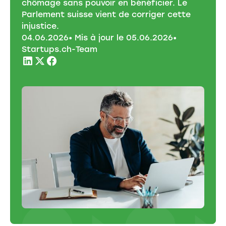
chômage sans pouvoir en bénéficier. Le
Parlement suisse vient de corriger cette
injustice.
04
.
06
.
2026
• Mis à jour le
05
.
06
.
2026
•
Startups.ch-Team