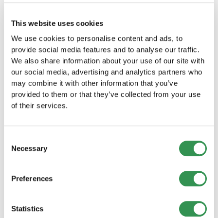
Quand la nouvelle loi entre-t-elle en vigueur ?
Le
dossier est prêt pour le vote final au Parlement.
This website uses cookies
La date d'entrée en vigueur précise dépend de
We use cookies to personalise content and ads, to
la suite du processus législatif. Les
provide social media features and to analyse our traffic.
entrepreneurs ont intérêt à suivre l'évolution de
We also share information about your use of our site with
près.
our social media, advertising and analytics partners who
Quel est le coût de cette réforme pour l'État ?
Le
may combine it with other information that you’ve
Conseil fédéral estime les coûts
provided to them or that they’ve collected from your use
supplémentaires à plus de 400 millions de francs
of their services.
par an. Il s'était opposé à la réforme pour cette
raison — le Parlement a néanmoins tranché en
faveur de l'équité sociale.
Consent
Necessary
Selection
Preferences
Créer une entreprise maintenant
Statistics
Prendre rendez-vous dès maintenant pour un