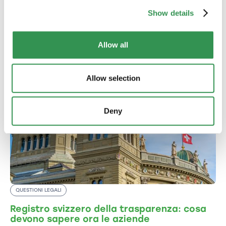
Altri articoli del blog
Show details
Approfondimenti, storie di successo ispirate e
consigli pratici per gli imprenditori: scoprite gli
altri articoli del nostro blog.
Allow all
Allow selection
Deny
QUESTIONI LEGALI
Registro svizzero della trasparenza: cosa
devono sapere ora le aziende