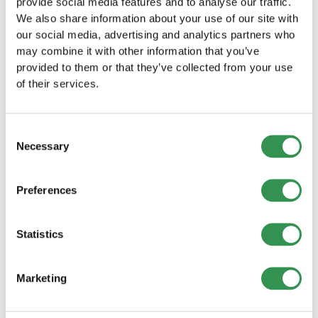
provide social media features and to analyse our traffic.
ma il Parlamento ha avuto la meglio.
We also share information about your use of our site with
our social media, advertising and analytics partners who
may combine it with other information that you’ve
State pianificando di fondare un'azienda o
provided to them or that they’ve collected from your use
desiderate ottimizzare la struttura della vostra
of their services.
società? Startups.ch vi accompagna dall'idea
alla realizzazione conforme alla legge –
gratuitamente e senza impegno.
Consent
Necessary
Selection
Fondare un'azienda ora
Preferences
Fissare subito un colloquio di consulenza
Statistics
Marketing