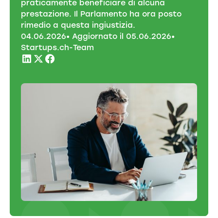
praticamente beneficiare di alcuna
prestazione. Il Parlamento ha ora posto
rimedio a questa ingiustizia.
04
.
06
.
2026
• Aggiornato il
05
.
06
.
2026
•
Startups.ch-Team