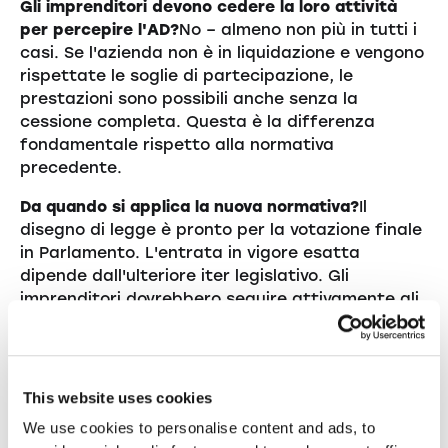
Gli imprenditori devono cedere la loro attività
per percepire l'AD?
No – almeno non più in tutti i
casi. Se l'azienda non è in liquidazione e vengono
rispettate le soglie di partecipazione, le
prestazioni sono possibili anche senza la
cessione completa. Questa è la differenza
fondamentale rispetto alla normativa
precedente.
Da quando si applica la nuova normativa?
Il
disegno di legge è pronto per la votazione finale
in Parlamento. L'entrata in vigore esatta
dipende dall'ulteriore iter legislativo. Gli
imprenditori dovrebbero seguire attivamente gli
sviluppi.
Quanto costa questa riforma allo Stato?
Il
Consiglio federale prevede costi aggiuntivi di
This website uses cookies
oltre 400 milioni di franchi all'anno. Per questo
We use cookies to personalise content and ads, to
motivo aveva inizialmente respinto la riforma,