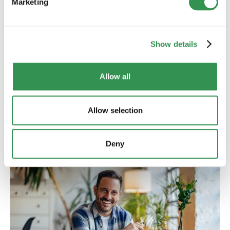
Marketing
CRÉATION D'ENTREPRISE
QUESTIONS JURIDIQUES
Show details
Création d’entreprise en Suisse avec
apport en numéraire
Création d'entreprise avec apport en numéraire :
Allow all
procédure, versement du capital, processus bancaire,
erreurs et différences entre une Sàrl et une SA.
Lire plus
Allow selection
Deny