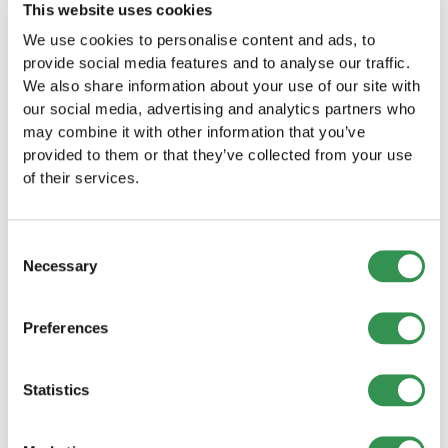
This website uses cookies
We use cookies to personalise content and ads, to
CRÉATION D'ENTREPRISE
QUESTIONS JURIDIQUES
provide social media features and to analyse our traffic.
Création d'une SA en Suisse avec apport en
We also share information about your use of our site with
nature – Le guide le plus complet 2026
our social media, advertising and analytics partners who
Création d'une société anonyme avec apport en nature :
évaluation, documents, exemples et apport. Le guide le
may combine it with other information that you’ve
plus complet et le plus détaillé de 2026.
provided to them or that they’ve collected from your use
Lire plus
of their services.
Consent
Necessary
Selection
Preferences
Statistics