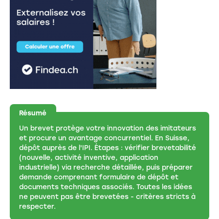
Résumé
Un brevet protège votre innovation des imitateurs
et procure un avantage concurrentiel. En Suisse,
dépôt auprès de l'IPI. Étapes : vérifier brevetabilité
(nouvelle, activité inventive, application
industrielle) via recherche détaillée, puis préparer
demande comprenant formulaire de dépôt et
documents techniques associés. Toutes les idées
ne peuvent pas être brevetées - critères stricts à
respecter.