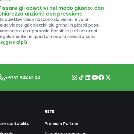
Fissare gli obiettivi nel modo giusto: con
chiarezza anziché con pressione
Gli obiettivi chiari nascono da visioni e valori.
Suddividete gli obiettivi più grandi in piccoli passi,
mantenete un approccio flessibile e rifletteteci
regolarmente: in questo modo la crescita sarà
Leggere di più
+41 91 922 81 32
RETE
are contabilità
Premium Partner
lariale
Diventare promotori