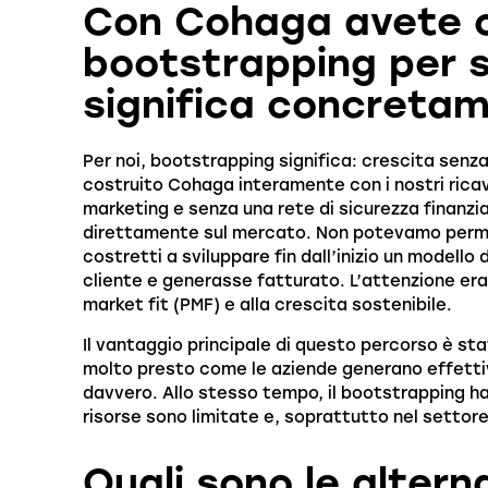
Con Cohaga avete o
bootstrapping per s
significa concreta
Per noi, bootstrapping significa: crescita senza
costruito Cohaga interamente con i nostri ricav
marketing e senza una rete di sicurezza finanzi
direttamente sul mercato. Non potevamo perme
costretti a sviluppare fin dall’inizio un modello 
cliente e generasse fatturato. L’attenzione era
market fit (PMF) e alla crescita sostenibile.
Il vantaggio principale di questo percorso è st
molto presto come le aziende generano effettiv
davvero. Allo stesso tempo, il bootstrapping ha a
risorse sono limitate e, soprattutto nel settore t
Quali sono le altern