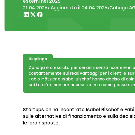
esterni nel 2026.
21
.
04
.
2026
• Aggiornato il
24
.
04
.
2026
•
Cohaga A
Riepilogo
Cohaga è cresciuta per sei anni senza ricorrere in 
costantemente sui reali vantaggi per i clienti e s
Fabio Mätzler e Isabel Bischof hanno deciso di coi
sette cifre, non per necessità, ma come passo str
Startups.ch ha incontrato Isabel Bischof e Fabio
sulle alternative di finanziamento e sulla decisi
le loro risposte.