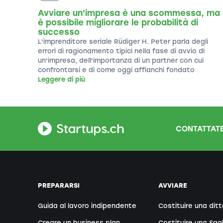
Avviare un'impresa è una scommessa, ma
è possibile migliorare le probabilità di
successo
L'imprenditore seriale Rüdiger H. Peter parla degli
errori di ragionamento tipici nella fase di avvio di
un'impresa, dell'importanza di un partner con cui
confrontarsi e di come oggi affianchi fondato
Leggere di più
CONTATTATE
PREPARARSI
AVVIARE
Guida al lavoro indipendente
Costituire una ditt
Creare un business plan
Costituire una Sag