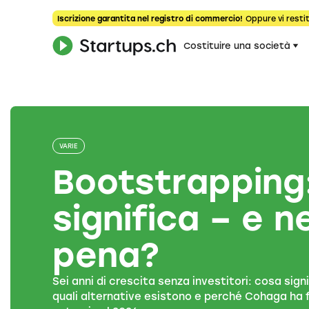
Iscrizione garantita nel registro di commercio!
Oppure vi restit
Costituire una società
VARIE
Bootstrapping
significa – e n
pena?
Sei anni di crescita senza investitori: cosa sig
quali alternative esistono e perché Cohaga ha fa