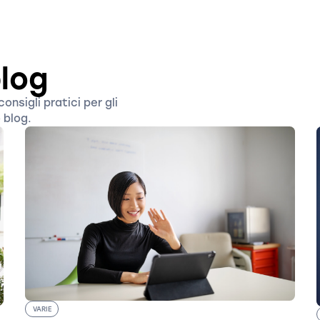
blog
nsigli pratici per gli
o blog.
VARIE