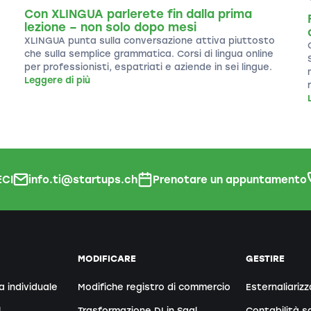
Con XLINGUA parlerete fin dalla prima
lezione – non solo dopo mesi
XLINGUA punta sulla conversazione attiva piuttosto
che sulla semplice grammatica. Corsi di lingua online
per professionisti, espatriati e aziende in sei lingue.
Leggere di più
CI
info.ti@startups.ch
Prenotare un appuntamento
MODIFICARE
GESTIRE
a individuale
Modifiche registro di commercio
Esternaliarizz
l
Trasformazione DI in Sagl
Contabilità sa