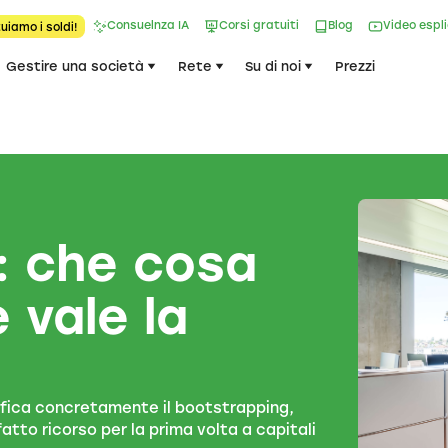
Consuelnza IA
Corsi gratuiti
Blog
Video espl
uiamo i soldi!
Gestire una società
Rete
Su di noi
Prezzi
: che cosa
e vale la
nifica concretamente il bootstrapping,
tto ricorso per la prima volta a capitali