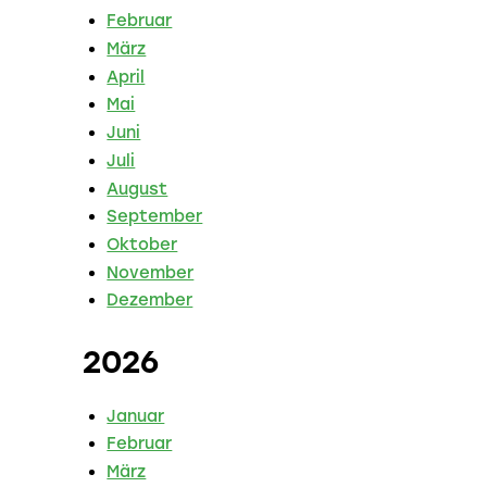
Februar
März
April
Mai
Juni
Juli
August
September
Oktober
November
Dezember
2026
Januar
Februar
März