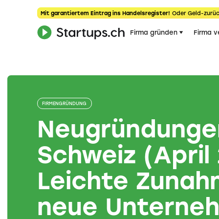
Mit garantiertem Eintrag ins Handelsregister!
Oder Geld-zurüc
Firma gründen
Firma v
FIRMENGRÜNDUNG
Neugründungen
Schweiz (April
Leichte Zunah
neue Unterne