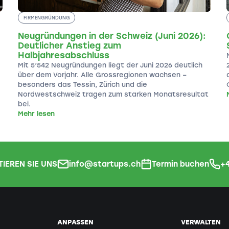
FIRMENGRÜNDUNG
Neugründungen in der Schweiz (Juni 2026):
Deutlicher Anstieg zum
Halbjahresabschluss
Mit 5’542 Neugründungen liegt der Juni 2026 deutlich
über dem Vorjahr. Alle Grossregionen wachsen –
besonders das Tessin, Zürich und die
Nordwestschweiz tragen zum starken Monatsresultat
bei.
Mehr lesen
IEREN SIE UNS
info@startups.ch
Termin buchen
+4
ANPASSEN
VERWALTEN