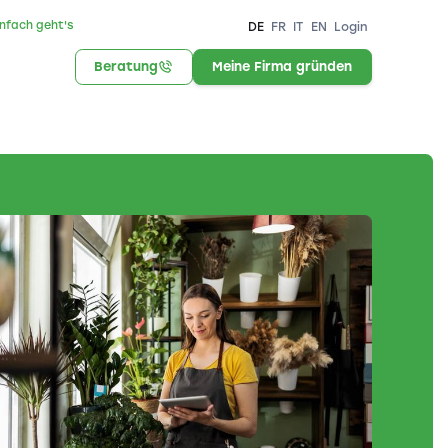
infach geht's
DE
FR
IT
EN
Login
Beratung
Meine Firma gründen