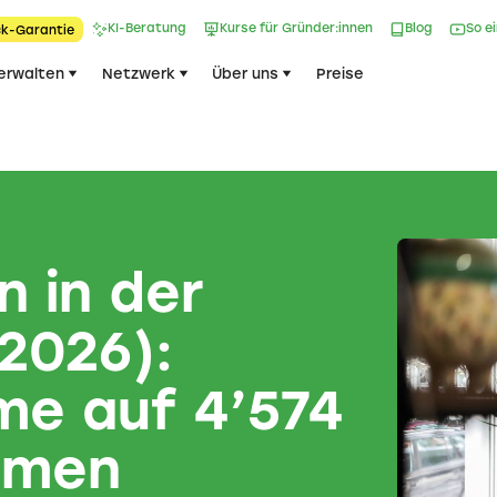
KI-Beratung
Kurse für Gründer:innen
Blog
So e
k-Garantie​
erwalten
Netzwerk
Über uns
Preise
 in der
 2026):
me auf 4’574
hmen